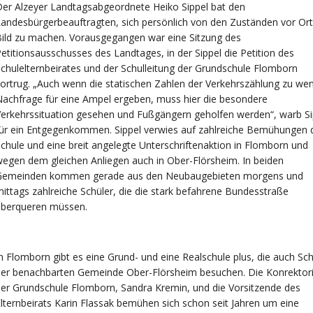
er Alzeyer Landtagsabgeordnete Heiko Sippel bat den
andesbürgerbeauftragten, sich persönlich von den Zuständen vor Ort
ild zu machen. Vorausgegangen war eine Sitzung des
etitionsausschusses des Landtages, in der Sippel die Petition des
chulelternbeirates und der Schulleitung der Grundschule Flomborn
ortrug. „Auch wenn die statischen Zahlen der Verkehrszählung zu wen
achfrage für eine Ampel ergeben, muss hier die besondere
erkehrssituation gesehen und Fußgängern geholfen werden“, warb Si
ür ein Entgegenkommen. Sippel verwies auf zahlreiche Bemühungen 
chule und eine breit angelegte Unterschriftenaktion in Flomborn und
egen dem gleichen Anliegen auch in Ober-Flörsheim. In beiden
Gemeinden kommen gerade aus den Neubaugebieten morgens und
ittags zahlreiche Schüler, die die stark befahrene Bundesstraße
überqueren müssen.
n Flomborn gibt es eine Grund- und eine Realschule plus, die auch Sch
der benachbarten Gemeinde Ober-Flörsheim besuchen. Die Konrektor
er Grundschule Flomborn, Sandra Kremin, und die Vorsitzende des
lternbeirats Karin Flassak bemühen sich schon seit Jahren um eine