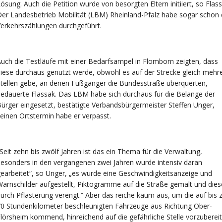
ösung. Auch die Petition wurde von besorgten Eltern initiiert, so Flass
er Landesbetrieb Mobilität (LBM) Rheinland-Pfalz habe sogar schon 
erkehrszählungen durchgeführt.
uch die Testläufe mit einer Bedarfsampel in Flomborn zeigten, dass
iese durchaus genutzt werde, obwohl es auf der Strecke gleich mehr
tellen gebe, an denen Fußgänger die Bundesstraße überquerten,
edauerte Flassak. Das LBM habe sich durchaus für die Belange der
ürger eingesetzt, bestätigte Verbandsbürgermeister Steffen Unger,
einen Ortstermin habe er verpasst.
Seit zehn bis zwölf Jahren ist das ein Thema für die Verwaltung,
esonders in den vergangenen zwei Jahren wurde intensiv daran
earbeitet“, so Unger, „es wurde eine Geschwindigkeitsanzeige und
arnschilder aufgestellt, Piktogramme auf die Straße gemalt und dies
urch Pflasterung verengt.“ Aber das reiche kaum aus, um die auf bis 
0 Stundenkilometer beschleunigten Fahrzeuge aus Richtung Ober-
lörsheim kommend, hinreichend auf die gefährliche Stelle vorzubereit