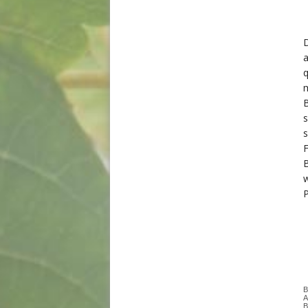
a
q
m
B
s
s
F
B
w
P
B
A
B