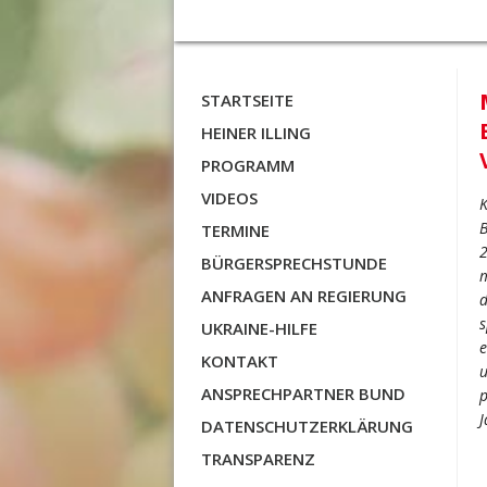
STARTSEITE
HEINER ILLING
PROGRAMM
VIDEOS
K
B
TERMINE
2
BÜRGERSPRECHSTUNDE
m
ANFRAGEN AN REGIERUNG
d
s
UKRAINE-HILFE
e
KONTAKT
u
ANSPRECHPARTNER BUND
p
J
DATENSCHUTZERKLÄRUNG
TRANSPARENZ