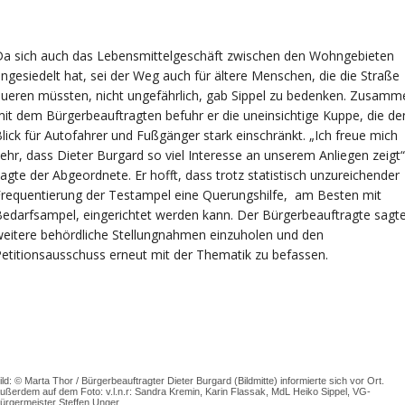
Da sich auch das Lebensmittelgeschäft zwischen den Wohngebieten
ngesiedelt hat, sei der Weg auch für ältere Menschen, die die Straße
ueren müssten, nicht ungefährlich, gab Sippel zu bedenken. Zusamm
it dem Bürgerbeauftragten befuhr er die uneinsichtige Kuppe, die de
lick für Autofahrer und Fußgänger stark einschränkt. „Ich freue mich
ehr, dass Dieter Burgard so viel Interesse an unserem Anliegen zeigt“
agte der Abgeordnete. Er hofft, dass trotz statistisch unzureichender
requentierung der Testampel eine Querungshilfe, am Besten mit
edarfsampel, eingerichtet werden kann. Der Bürgerbeauftragte sagte
eitere behördliche Stellungnahmen einzuholen und den
etitionsausschuss erneut mit der Thematik zu befassen.
ild: © Marta Thor / Bürgerbeauftragter Dieter Burgard (Bildmitte) informierte sich vor Ort.
ußerdem auf dem Foto: v.l.n.r: Sandra Kremin, Karin Flassak, MdL Heiko Sippel, VG-
ürgermeister Steffen Unger