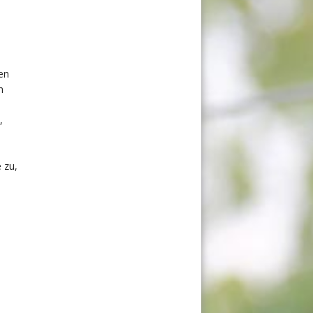
–
en
n
,
 zu,