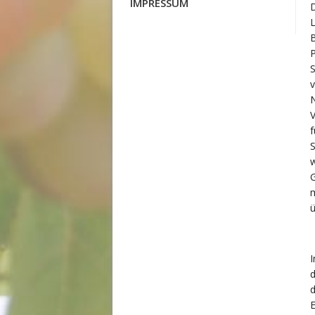
IMPRESSUM
D
L
B
P
S
v
N
V
f
S
w
m
I
d
E