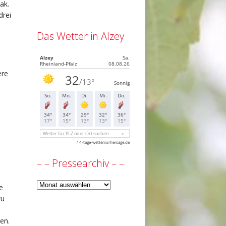
ak.
drei
Das Wetter in Alzey
ere
– – Pressearchiv – –
–
e
–
zu
Pressearchiv
–
en.