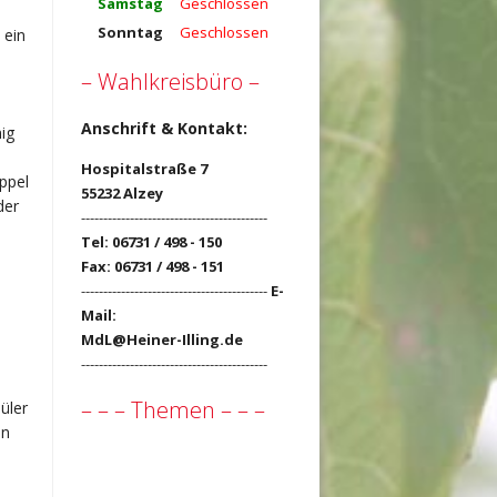
Samstag
Geschlossen
Sonntag
Geschlossen
 ein
– Wahlkreisbüro –
Anschrift & Kontakt:
ig
Hospitalstraße 7
ppel
55232 Alzey
der
------------------------------------------
Tel: 06731 / 498 - 150
Fax: 06731 / 498 - 151
------------------------------------------
E-
Mail:
MdL@Heiner-Illing.de
------------------------------------------
– – – Themen – – –
üler
in