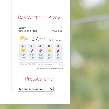
Das Wetter in Alzey
– – Pressearchiv – –
–
–
Pressearchiv
–