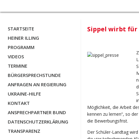
Sippel wirbt fü
STARTSEITE
HEINER ILLING
PROGRAMM
Z
VIDEOS
L
TERMINE
S
M
BÜRGERSPRECHSTUNDE
n
ANFRAGEN AN REGIERUNG
d
UKRAINE-HILFE
S
i
KONTAKT
Möglichkeit, die Arbeit d
ANSPRECHPARTNER BUND
kennen zu lernen“, so de
die Bewerbungsfrist.
DATENSCHUTZERKLÄRUNG
TRANSPARENZ
Der Schüler-Landtag wird
die vier teilnehmenden Kla