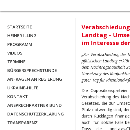
Verabschiedung
STARTSEITE
Landtag – Umse
HEINER ILLING
im Interesse d
PROGRAMM
VIDEOS
„Zur Verabschiedung des 
pfälzischen Landtag erklä
TERMINE
dem Nachtragshaushalt 200
BÜRGERSPRECHSTUNDE
Umsetzung des Konjunkturp
ANFRAGEN AN REGIERUNG
guter Tag für Rheinland-Pf
UKRAINE-HILFE
Die Oppositionsparteie
KONTAKT
Verabschiedung des Nach
Gesetzes, die zur Umset
ANSPRECHPARTNER BUND
Pfalz notwendig sind, de
DATENSCHUTZERKLÄRUNG
durch Rücklagen finanzie
TRANSPARENZ
auch für solche Fälle be
Dass die Landtags-