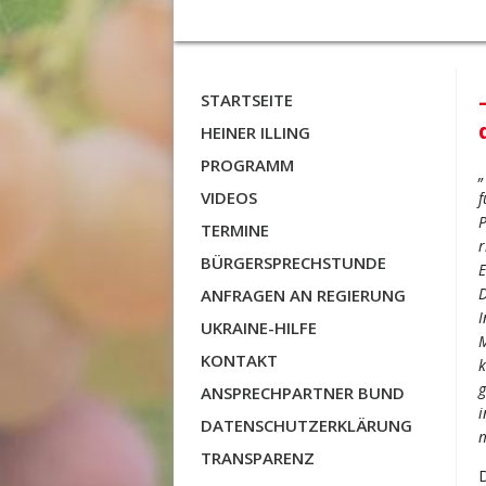
STARTSEITE
HEINER ILLING
PROGRAMM
„
VIDEOS
f
P
TERMINE
r
BÜRGERSPRECHSTUNDE
E
D
ANFRAGEN AN REGIERUNG
I
UKRAINE-HILFE
M
KONTAKT
k
g
ANSPRECHPARTNER BUND
i
DATENSCHUTZERKLÄRUNG
m
TRANSPARENZ
D