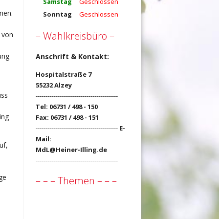
Samstag
Geschlossen
men.
Sonntag
Geschlossen
– Wahlkreisbüro –
t von
ung
Anschrift & Kontakt:
Hospitalstraße 7
55232 Alzey
uss
------------------------------------------
Tel: 06731 / 498 - 150
ing
Fax: 06731 / 498 - 151
------------------------------------------
E-
Mail:
uf,
MdL@Heiner-Illing.de
------------------------------------------
ge
– – – Themen – – –