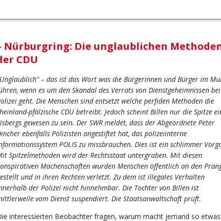
– Nürburgring: Die unglaublichen Methode
der CDU
Unglaublich“ – das ist das Wort was die Bürgerinnen und Bürger im M
ühren, wenn es um den Skandal des Verrats von Dienstgeheimnissen bei
olizei geht. Die Menschen sind entsetzt welche perfiden Methoden die
heinland-pfälzische CDU betreibt. Jedoch scheint Billen nur die Spitze ei
isbergs gewesen zu sein. Der SWR meldet, dass der Abgeordnete Peter
incher ebenfalls Polizisten angestiftet hat, das polizeiinterne
nformationssystem POLIS zu missbrauchen. Dies ist ein schlimmer Vorg
it Spitzelmethoden wird der Rechtsstaat untergraben. Mit diesen
onspirativen Machenschaften wurden Menschen öffentlich an den Pran
estellt und in ihren Rechten verletzt. Zu dem ist illegales Verhalten
nnerhalb der Polizei nicht hinnehmbar. Die Tochter von Billen ist
ittlerweile vom Dienst suspendiert. Die Staatsanwaltschaft prüft.
ie interessierten Beobachter fragen, warum macht jemand so etwas