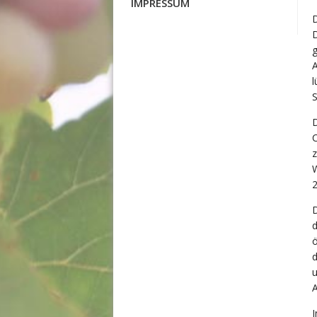
IMPRESSUM
D
g
A
l
S
D
C
z
W
2
D
d
ö
d
u
A
I