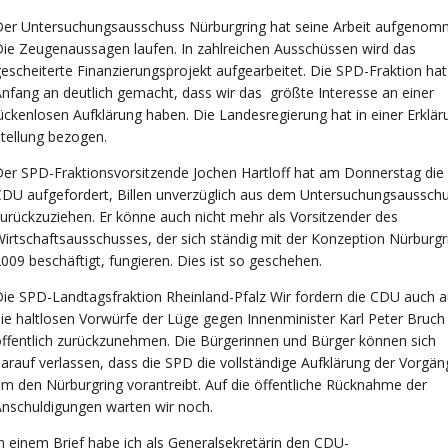
Der Untersuchungsausschuss Nürburgring hat seine Arbeit aufgenom
ie Zeugenaussagen laufen. In zahlreichen Ausschüssen wird das
escheiterte Finanzierungsprojekt aufgearbeitet. Die SPD-Fraktion ha
nfang an deutlich gemacht, dass wir das größte Interesse an einer
ückenlosen Aufklärung haben. Die Landesregierung hat in einer Erklär
tellung bezogen.
er SPD-Fraktionsvorsitzende Jochen Hartloff hat am Donnerstag die
DU aufgefordert, Billen unverzüglich aus dem Untersuchungsaussch
urückzuziehen. Er könne auch nicht mehr als Vorsitzender des
irtschaftsausschusses, der sich ständig mit der Konzeption Nürburgr
009 beschäftigt, fungieren. Dies ist so geschehen.
ie SPD-Landtagsfraktion Rheinland-Pfalz Wir fordern die CDU auch a
ie haltlosen Vorwürfe der Lüge gegen Innenminister Karl Peter Bruch
ffentlich zurückzunehmen. Die Bürgerinnen und Bürger können sich
arauf verlassen, dass die SPD die vollständige Aufklärung der Vorgän
m den Nürburgring vorantreibt. Auf die öffentliche Rücknahme der
nschuldigungen warten wir noch.
n einem Brief habe ich als Generalsekretärin den CDU-