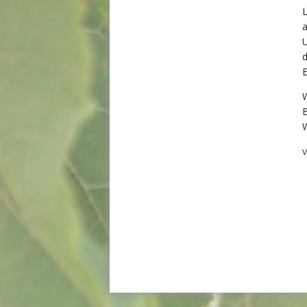
L
a
U
d
E
W
B
W
V