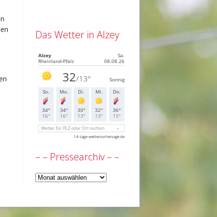
en
ten
Das Wetter in Alzey
hen
– – Pressearchiv – –
–
–
Pressearchiv
–