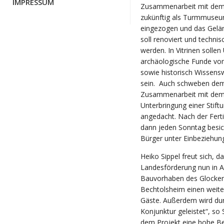
IMPRESSUM
Zusammenarbeit mit dem H
zukünftig als Turmmuseu
eingezogen und das Gelä
soll renoviert und technis
werden. In Vitrinen soll
archäologische Funde vom
sowie historisch Wissens
sein. Auch schweben dem
Zusammenarbeit mit dem V
Unterbringung einer Stif
angedacht. Nach der Fer
dann jeden Sonntag besich
Bürger unter Einbeziehun
Heiko Sippel freut sich, 
Landesförderung nun in 
Bauvorhaben des Glocken
Bechtolsheim einen weite
Gäste. Außerdem wird dur
Konjunktur geleistet“, so
dem Projekt eine hohe Be