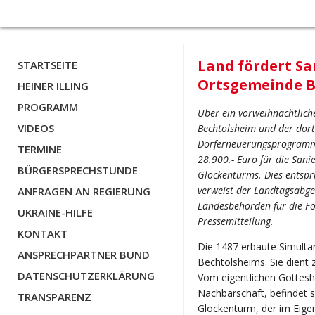
Land fördert Sa
STARTSEITE
Ortsgemeinde B
HEINER ILLING
PROGRAMM
Über ein vorweihnachtlich
VIDEOS
Bechtolsheim und der dort
Dorferneuerungsprogramm 
TERMINE
28.900.- Euro für die Sa
BÜRGERSPRECHSTUNDE
Glockenturms. Dies entspr
verweist der Landtagsabge
ANFRAGEN AN REGIERUNG
Landesbehörden für die För
UKRAINE-HILFE
Pressemitteilung.
KONTAKT
Die 1487 erbaute Simulta
ANSPRECHPARTNER BUND
Bechtolsheims. Sie dient
DATENSCHUTZERKLÄRUNG
Vom eigentlichen Gottesha
Nachbarschaft, befindet s
TRANSPARENZ
Glockenturm, der im Eige