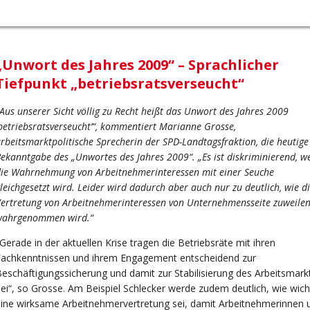
„Unwort des Jahres 2009“ – Sprachlicher
Tiefpunkt „betriebsratsverseucht“
Aus unserer Sicht völlig zu Recht heißt das Unwort des Jahres 2009
betriebsratsverseucht’“, kommentiert Marianne Grosse,
rbeitsmarktpolitische Sprecherin der SPD-Landtagsfraktion, die heutige
ekanntgabe des „Unwortes des Jahres 2009“. „Es ist diskriminierend, w
ie Wahrnehmung von Arbeitnehmerinteressen mit einer Seuche
leichgesetzt wird. Leider wird dadurch aber auch nur zu deutlich, wie d
ertretung von Arbeitnehmerinteressen von Unternehmensseite zuweile
wahrgenommen wird.“
Gerade in der aktuellen Krise tragen die Betriebsräte mit ihren
Fachkenntnissen und ihrem Engagement entscheidend zur
eschäftigungssicherung und damit zur Stabilisierung des Arbeitsmark
ei“, so Grosse. Am Beispiel Schlecker werde zudem deutlich, wie wich
ine wirksame Arbeitnehmervertretung sei, damit Arbeitnehmerinnen 