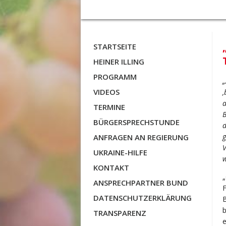
STARTSEITE
HEINER ILLING
PROGRAMM
„
VIDEOS
‚
a
TERMINE
B
BÜRGERSPRECHSTUNDE
d
g
ANFRAGEN AN REGIERUNG
V
UKRAINE-HILFE
KONTAKT
„
ANSPRECHPARTNER BUND
DATENSCHUTZERKLÄRUNG
B
b
TRANSPARENZ
e