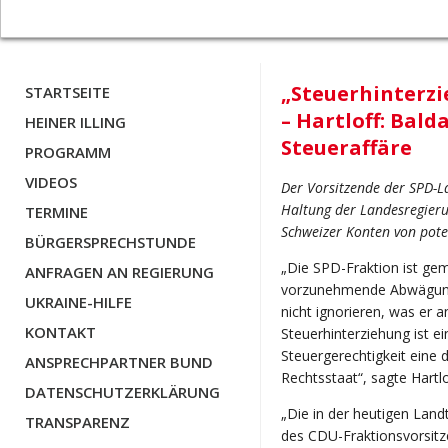
„Steuerhinterzi
STARTSEITE
– Hartloff: Bald
HEINER ILLING
Steueraffäre
PROGRAMM
VIDEOS
Der Vorsitzende der SPD-La
Haltung der Landesregieru
TERMINE
Schweizer Konten von poten
BÜRGERSPRECHSTUNDE
„Die SPD-Fraktion ist gem
ANFRAGEN AN REGIERUNG
vorzunehmende Abwägung n
UKRAINE-HILFE
nicht ignorieren, was er 
KONTAKT
Steuerhinterziehung ist ei
Steuergerechtigkeit eine
ANSPRECHPARTNER BUND
Rechtsstaat“, sagte Hartlo
DATENSCHUTZERKLÄRUNG
„Die in der heutigen Lan
TRANSPARENZ
des CDU-Fraktionsvorsitz