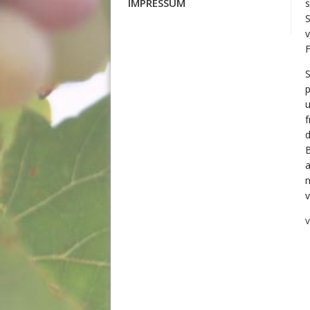
IMPRESSUM
s
v
F
S
u
f
d
B
a
n
v
V