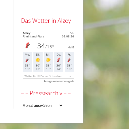
Das Wetter in Alzey
– – Pressearchiv – –
–
–
Pressearchiv
–