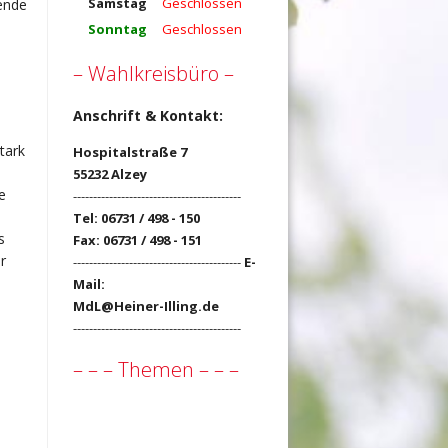
Samstag
Geschlossen
gende
Sonntag
Geschlossen
– Wahlkreisbüro –
Anschrift & Kontakt:
tark
Hospitalstraße 7
55232 Alzey
e
------------------------------------------
Tel: 06731 / 498 - 150
s
Fax: 06731 / 498 - 151
r
------------------------------------------
E-
Mail:
MdL@Heiner-Illing.de
------------------------------------------
– – – Themen – – –