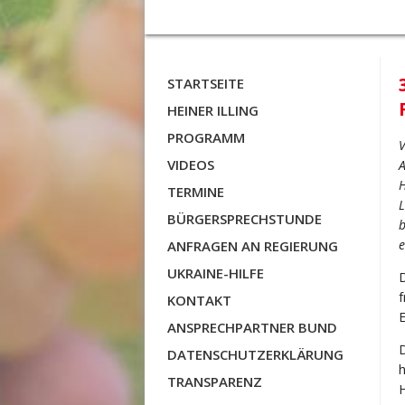
STARTSEITE
HEINER ILLING
PROGRAMM
V
VIDEOS
A
H
TERMINE
L
BÜRGERSPRECHSTUNDE
b
e
ANFRAGEN AN REGIERUNG
UKRAINE-HILFE
D
f
KONTAKT
E
ANSPRECHPARTNER BUND
D
DATENSCHUTZERKLÄRUNG
h
TRANSPARENZ
H