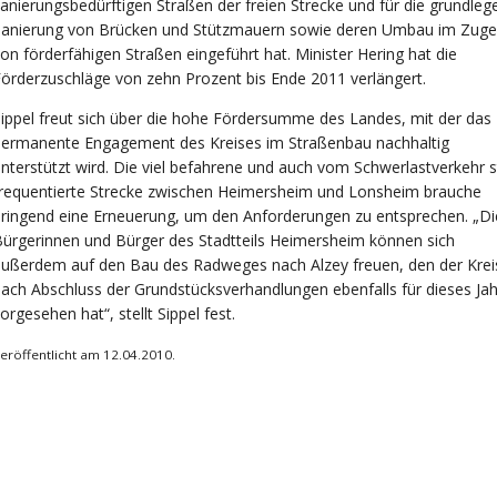
anierungsbedürftigen Straßen der freien Strecke und für die grundle
Sanierung von Brücken und Stützmauern sowie deren Umbau im Zuge
on förderfähigen Straßen eingeführt hat. Minister Hering hat die
örderzuschläge von zehn Prozent bis Ende 2011 verlängert.
ippel freut sich über die hohe Fördersumme des Landes, mit der das
permanente Engagement des Kreises im Straßenbau nachhaltig
nterstützt wird. Die viel befahrene und auch vom Schwerlastverkehr s
requentierte Strecke zwischen Heimersheim und Lonsheim brauche
ringend eine Erneuerung, um den Anforderungen zu entsprechen. „Di
ürgerinnen und Bürger des Stadtteils Heimersheim können sich
ußerdem auf den Bau des Radweges nach Alzey freuen, den der Krei
ach Abschluss der Grundstücksverhandlungen ebenfalls für dieses Jah
orgesehen hat“, stellt Sippel fest.
eröffentlicht am 12.04.2010.