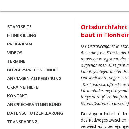
Ortsdurchfahrt 
STARTSEITE
baut in Flonhei
HEINER ILLING
PROGRAMM
Die Ortsdurchfahrt in Flon
VIDEOS
Auch die freie Strecke de
in das Bauprogramm des L
TERMINE
aufgenommen. Dies geht au
BÜRGERSPRECHSTUNDE
Landtagsabgeordneten Heik
Haushaltsberatungen 2011
ANFRAGEN AN REGIERUNG
„Die Landesstraße ist aus
UKRAINE-HILFE
Lärmminderung dringend s
KONTAKT
lange darauf. Ich bin froh
Baumaßnahme in diesem Jah
ANSPRECHPARTNER BUND
DATENSCHUTZERKLÄRUNG
Der Abgeordnete hat den
des Radweges zwischen 
TRANSPARENZ
verweist auf Überlegunge