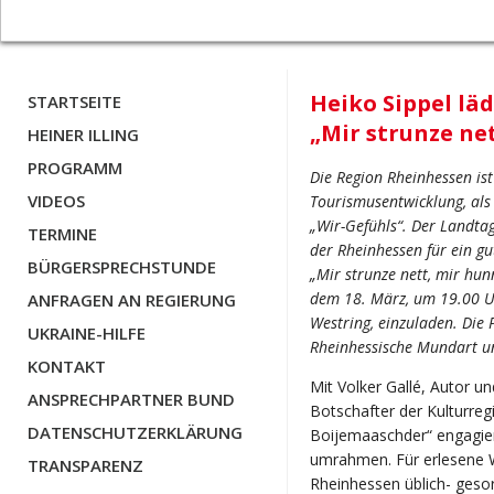
Heiko Sippel lä
STARTSEITE
„Mir strunze ne
HEINER ILLING
PROGRAMM
Die Region Rheinhessen ist
VIDEOS
Tourismusentwicklung, als
„Wir-Gefühls“. Der Landta
TERMINE
der Rheinhessen für ein g
BÜRGERSPRECHSTUNDE
„Mir strunze nett, mir hu
dem 18. März, um 19.00 U
ANFRAGEN AN REGIERUNG
Westring, einzuladen. Die P
UKRAINE-HILFE
Rheinhessische Mundart un
KONTAKT
Mit Volker Gallé, Autor u
ANSPRECHPARTNER BUND
Botschafter der Kulturreg
DATENSCHUTZERKLÄRUNG
Boijemaaschder“ engagiert
umrahmen. Für erlesene W
TRANSPARENZ
Rheinhessen üblich- gesor