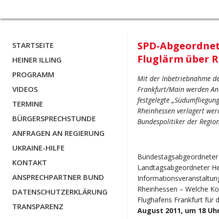
SPD-Abgeordnete
STARTSEITE
Fluglärm über 
HEINER ILLING
PROGRAMM
Mit der Inbetriebnahme d
VIDEOS
Frankfurt/Main werden An-
festgelegte „Südumfliegung
TERMINE
Rheinhessen verlagert wer
BÜRGERSPRECHSTUNDE
Bundespolitiker der Region
ANFRAGEN AN REGIERUNG
UKRAINE-HILFE
Bundestagsabgeordneter
KONTAKT
Landtagsabgeordneter Hei
ANSPRECHPARTNER BUND
Informationsveranstaltu
Rheinhessen – Welche Ko
DATENSCHUTZERKLÄRUNG
Flughafens Frankfurt für
TRANSPARENZ
August 2011, um 18 Uhr