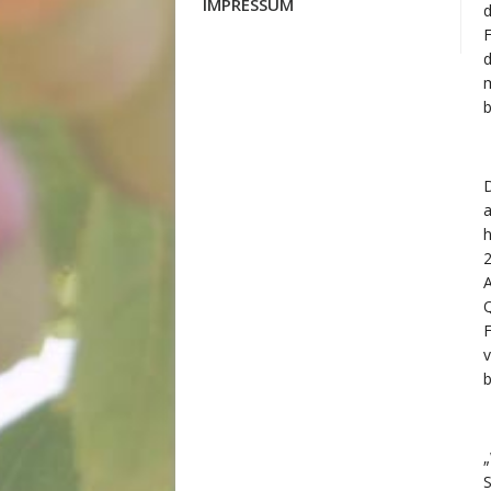
IMPRESSUM
d
F
d
m
b
D
h
2
A
Q
F
v
b
„
S