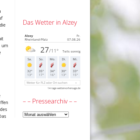
n
uf
Das Wetter in Alzey
die
it
, um
e
e
– – Pressearchiv – –
ffen
 des
–
Das
–
Pressearchiv
–