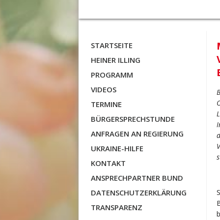
STARTSEITE
HEINER ILLING
PROGRAMM
VIDEOS
B
O
TERMINE
L
BÜRGERSPRECHSTUNDE
I
ANFRAGEN AN REGIERUNG
d
V
UKRAINE-HILFE
s
KONTAKT
ANSPRECHPARTNER BUND
DATENSCHUTZERKLÄRUNG
S
B
TRANSPARENZ
b