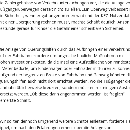
ie Zählergebnisse von Verkehrsuntersuchungen vor, die die Anlage v
ußgängerüberwegen derzeit nicht zuließen. „Ein Überweg verbessert 
ie Sicherheit, wenn er gut angenommen wird und der KFZ-Nutzer da
it einer Überquerung rechnen muss“, machte Schafft deutlich. Anson
estünde gerade für Kinder die Gefahr einer scheinbaren Sicherheit.
ie Anlage von Querungshilfen durch das Aufbringen einer Verkehrsins
auf der Fahrbahn erfordere umfangreiche bauliche Maßnahmen mit
ohen Investitionskosten, da die Insel eine Aufstellfläche von mindest
 Meter bedürfe, um Kinderwagen oder Fahrräder mitführen zu könne
ufgrund der begrenzten Breite von Fahrbahn und Gehweg könnten di
uerungshilfen auch nicht dort errichtet werden, wo die Fußgänger di
ahrbahn üblicherweise kreuzten, sondern müssten mit einigem Abst
ersetzt werden. „Ob diese dann angenommen werden, ist fraglich“,
emerkte Schafft.
Wir sollten dennoch umgehend weitere Schritte einleiten“, forderte H
ippel, um nach den Erfahrungen erneut über die Anlage von