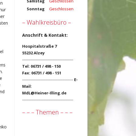
Samstag
Geschlossen
on
Sonntag
Geschlossen
nur
her
– Wahlkreisbüro –
sten
Anschrift & Kontakt:
Hospitalstraße 7
el
55232 Alzey
------------------------------------------
ens
Tel: 06731 / 498 - 150
n.
Fax: 06731 / 498 - 151
e
------------------------------------------
E-
e
Mail:
and
MdL@Heiner-Illing.de
------------------------------------------
– – – Themen – – –
eiko