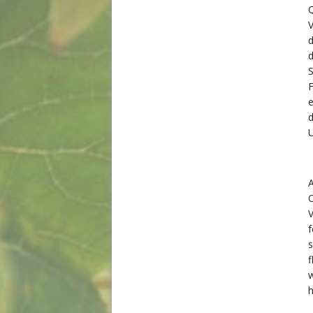
Q
d
d
S
e
d
U
A
O
V
f
s
f
w
h