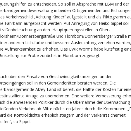
uerungshilfen zu entscheiden. So soll in Absprache mit LBM und der
Verbandgemeindeverwaltung in beiden Ortsgemeinden und Richtunge
as Verkehrsschild „Achtung Kinder“ aufgestellt und als Piktogramm a
ie Fahrbahn aufgebracht werden. Auf Anregung von Heiko Sippel soll 
traßenbeleuchtung an den Hauptquerungsstellen in Ober-
Flörsheim/Donnersbergstraße und Flomborn/Donnersberger Straße m
iner anderen Lichtfarbe und besserer Ausleuchtung versehen werden
ie Aufmerksamkeit zu erhöhen. Das EWR Worms habe kurzfristig ein
mstellung zur Probe zunächst in Flomborn zugesagt.
uch über den Einsatz von Geschwindigkeitsanzeigen an den
rtseingängen soll in den Gemeinderäten beraten werden. Die
erbandsgemeinde Alzey-Land ist bereit, die Hälfte der Kosten für ein
estinstallierte Anlage zu übernehmen. Eine weitere Verbesserung erho
ich die anwesenden Politiker durch die Übernahme der Überwachung
ließenden Verkehrs ab Mitte nächsten Jahres durch die Kommunen. „
ird die Kontrolldichte erheblich steigern und der Verkehrssicherheit
elfen“, so Sippel.