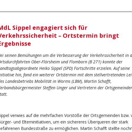
MdL Sippel engagiert sich für
Verkehrssicherheit – Ortstermin bringt
Ergebnisse
ei seinen Bemühungen um die Verbesserung der Verkehrssicherheit in 
rtsdurchfahrten Ober-Flörsheim und Flomborn (B 271) konnte der
andtagsabgeordnete Heiko Sippel (SPD) Fortschritte erzielen. Auf seine
nitiative hin, fand ein weiterer Ortstermin mit dem stellvertretenden Lei
es Landesbetriebs Mobilität in Worms (LBM), Martin Schafft,
erbandsbürgermeister Steffen Unger und Vertretern der Ortsgemeinde
tatt.
ippel verwies auf die mehrfachen Vorstöße der Ortsgemeinden bzw. 
ürger- und Elterninitiativen, um ein sichereres Überqueren der stark
efahrenen Bundesstraße zu ermöglichen. Martin Schafft stellte noch