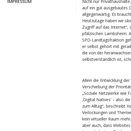
IMPRESSUM
Nicht nur Privathaushalt
auf ein gut ausgebautes D
allgegenwärtig. Es brauc
Heutzutage haben wir übe
Zugriff auf das Internet
pfälzischen Lambsheim. Al
SPD-Landtagsfraktion geh
er selbst gehört mit gera
die von der heranwachsend
selbstverständlich ist, sc
Allein die Entwicklung der
Verschiebung der Prioritä
„Soziale Netzwerke wie 
‚Digital Natives’ – also d
zum Alltag“, beschreibt Ha
Verlockungen und Themen, d
kein virtueller Raum mehr,
aber auch, dass Websites 