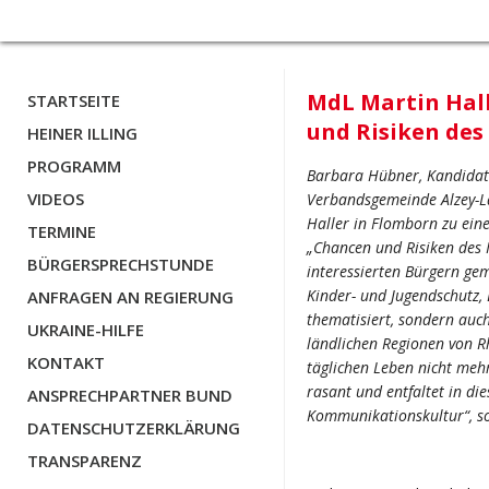
MdL Martin Hall
STARTSEITE
und Risiken des
HEINER ILLING
PROGRAMM
Barbara Hübner, Kandidati
VIDEOS
Verbandsgemeinde Alzey-L
Haller in Flomborn zu ei
TERMINE
„Chancen und Risiken des 
BÜRGERSPRECHSTUNDE
interessierten Bürgern ge
Kinder- und Jugendschutz,
ANFRAGEN AN REGIERUNG
thematisiert, sondern auc
UKRAINE-HILFE
ländlichen Regionen von Rh
KONTAKT
täglichen Leben nicht meh
rasant und entfaltet in di
ANSPRECHPARTNER BUND
Kommunikationskultur“, s
DATENSCHUTZERKLÄRUNG
TRANSPARENZ