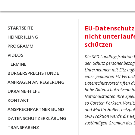
EU-Datenschutz
STARTSEITE
nicht unterlauf
HEINER ILLING
schützen
PROGRAMM
VIDEOS
Die SPD-Landtagsfraktion 
den Schutz personenbezog
TERMINE
Unternehmen mit Sitz auß
BÜRGERSPRECHSTUNDE
einer geplanten EU-Veror
ANFRAGEN AN REGIERUNG
Datenschutzvorschriften d
hohe Datenschutzniveau in
UKRAINE-HILFE
Nationalstaaten ihre Spiel
KONTAKT
so Carsten Pörksen, Vorsi
ANSPRECHPARTNER BUND
und Martin Haller, netzpol
SPD-Fraktion werde die R
DATENSCHUTZERKLÄRUNG
zuständigen Gremien des 
TRANSPARENZ