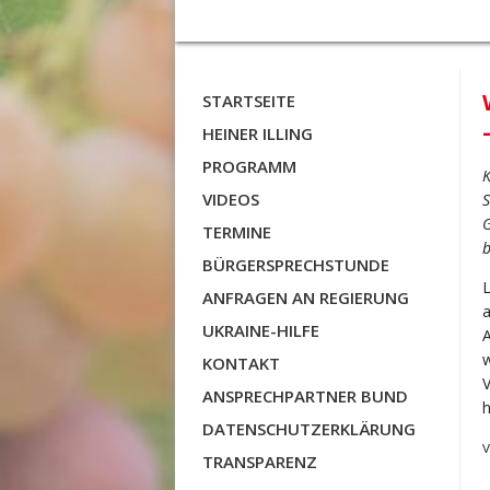
STARTSEITE
HEINER ILLING
PROGRAMM
K
VIDEOS
S
G
TERMINE
b
BÜRGERSPRECHSTUNDE
L
ANFRAGEN AN REGIERUNG
a
UKRAINE-HILFE
A
KONTAKT
V
ANSPRECHPARTNER BUND
h
DATENSCHUTZERKLÄRUNG
V
TRANSPARENZ