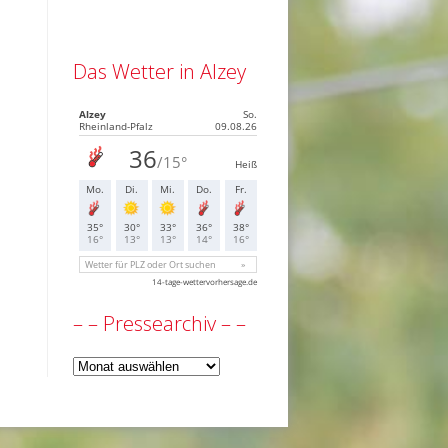
Das Wetter in Alzey
– – Pressearchiv – –
–
–
Pressearchiv
–