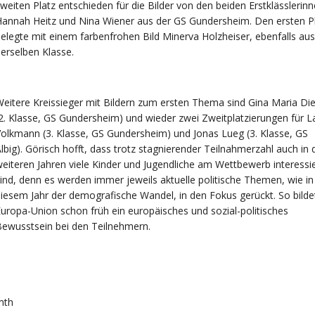
weiten Platz entschieden für die Bilder von den beiden Erstklässlerin
annah Heitz und Nina Wiener aus der GS Gundersheim. Den ersten P
elegte mit einem farbenfrohen Bild Minerva Holzheiser, ebenfalls aus
erselben Klasse.
eitere Kreissieger mit Bildern zum ersten Thema sind Gina Maria Die
2. Klasse, GS Gundersheim) und wieder zwei Zweitplatzierungen für L
olkmann (3. Klasse, GS Gundersheim) und Jonas Lueg (3. Klasse, GS
lbig). Görisch hofft, dass trotz stagnierender Teilnahmerzahl auch in 
eiteren Jahren viele Kinder und Jugendliche am Wettbewerb interessie
ind, denn es werden immer jeweils aktuelle politische Themen, wie in
iesem Jahr der demografische Wandel, in den Fokus gerückt. So bilde
uropa-Union schon früh ein europäisches und sozial-politisches
ewusstsein bei den Teilnehmern.
mth