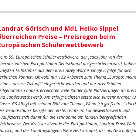
Landrat Görisch und MdL Heiko Sippel
überreichen Preise – Preisregen beim
Europäischen Schülerwettbewerb
eim 59. Europäischen Schülerwettbewerb, der jedes Jahr von der
berparteilichen Europa-Union Deutschland ausgeschrieben wird, haben
üngsten Teilnehmer aus dem Kreis Alzey-Worms einige Erfolge für sich
erbuchen können. Obwohl nur 152 Arbeiten zum Thema „Europa: mein
eine – unsere Zukunft“ eingereicht wurden und nur drei Schulen
eilgenommen haben, erreichten viele Kinder gute Platzierungen im Kreis
nd Landeswettbewerb. Am erfolgreichsten setzte sich Vincent Kramer (3
lasse, GS Albig) mit seinem Bild zum Thema „Wenn ich groß bin…“ durc
er Grundschüler belegte den ersten Platz im Landeswettbewerb und
ualifizierte sich damit für die Teilnahme am länderübergreifenden
ettbewerb. Der Kreisvorsitzende der Europa-Union, Landrat Ernst Walt
örisch, und der Landtagsabgeordnete Heiko Sippel, der als Geschäftsfü