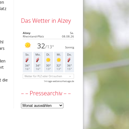
nen
latz
Das Wetter in Alzey
hl
ars
den
rt
t die
– – Pressearchiv – –
–
–
Pressearchiv
–