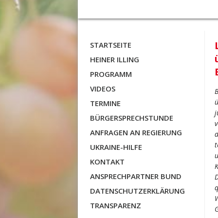
STARTSEITE
HEINER ILLING
PROGRAMM
VIDEOS
B
ü
TERMINE
j
BÜRGERSPRECHSTUNDE
v
ANFRAGEN AN REGIERUNG
d
t
UKRAINE-HILFE
u
KONTAKT
K
ANSPRECHPARTNER BUND
D
q
DATENSCHUTZERKLÄRUNG
W
TRANSPARENZ
G