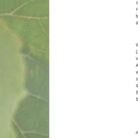
z
H
b
d
W
(
V
A
w
s
d
E
B