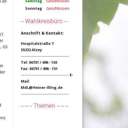
Samstag
Geschlossen
n an
Sonntag
Geschlossen
– Wahlkreisbüro –
Anschrift & Kontakt:
(1.
er
Hospitalstraße 7
e, GS
55232 Alzey
------------------------------------------
Tel: 06731 / 498 - 150
in
Fax: 06731 / 498 - 151
ier
------------------------------------------
E-
Mail:
MdL@Heiner-Illing.de
------------------------------------------
– – – Themen – – –
d
enz