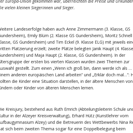
er Europa-Union gekommen war, überreichten die Preise und Urkunde
ie vielen kleinen Siegerinnen und Sieger.
Weitere Landeserfolge haben auch Anne Zimmermann (3. Klasse, GS
undersheim), Emily Blüm (2. Klasse GS Gundersheim), Moritz Schnell 
lasse, GS Gundersheim) und Tim Eckel (9. Klasse ELG) mit jeweils ein
ritten Platzierung erzielt; zweite Plätze belegten Janik Haupt (4. Klass
undersheim) und Maja Haupt (2. Klasse, GS Gundersheim). In der
ltersgruppe der ersten bis vierten Klassen wurden zwei Themen zur
uswahl gestellt. Zum einen „Wenn ich groß bin, dann werde ich als … 
inem anderen europäischen Land arbeiten“ und „Erklär doch mal…“: H
ollten die Kinder eine Situation darstellen, in der ältere Menschen von
indern oder Kinder von älteren Menschen lernen.
ie Kreisjury, bestehend aus Ruth Emrich (Abteilungsleiterin Schule un
ultur in der Alzeyer Kreisverwaltung), Erhard Hütz (Kunstlehrer vom
Aufbaugymnasium Alzey) und die Betreuerin des Wettbewerbs Nina R
at sich beim zweiten Thema sogar für eine Doppelbelegung beim