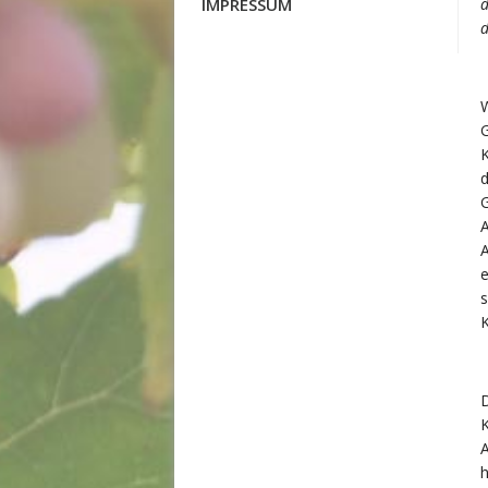
IMPRESSUM
d
d
G
K
d
G
A
A
e
s
K
D
K
h