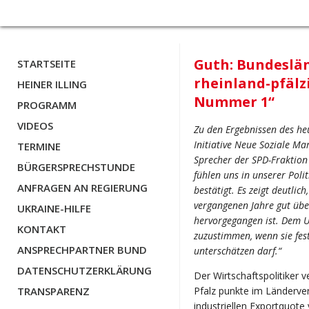
Guth: Bundeslä
STARTSEITE
rheinland-pfälz
HEINER ILLING
Nummer 1“
PROGRAMM
VIDEOS
Zu den Ergebnissen des he
Initiative Neue Soziale Mar
TERMINE
Sprecher der SPD-Fraktion
BÜRGERSPRECHSTUNDE
fühlen uns in unserer Poli
ANFRAGEN AN REGIERUNG
bestätigt. Es zeigt deutlic
vergangenen Jahre gut übe
UKRAINE-HILFE
hervorgegangen ist. Dem Ur
KONTAKT
zuzustimmen, wenn sie fest
ANSPRECHPARTNER BUND
unterschätzen darf.“
DATENSCHUTZERKLÄRUNG
Der Wirtschaftspolitiker 
TRANSPARENZ
Pfalz punkte im Länderver
industriellen Exportquote 