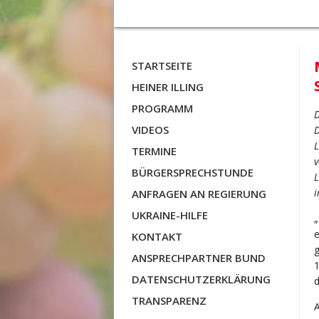
STARTSEITE
HEINER ILLING
PROGRAMM
D
VIDEOS
D
L
TERMINE
v
BÜRGERSPRECHSTUNDE
L
i
ANFRAGEN AN REGIERUNG
UKRAINE-HILFE
„
e
KONTAKT
g
ANSPRECHPARTNER BUND
1
DATENSCHUTZERKLÄRUNG
d
TRANSPARENZ
A