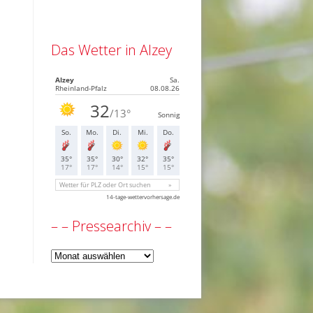
Das Wetter in Alzey
– – Pressearchiv – –
–
–
Pressearchiv
–