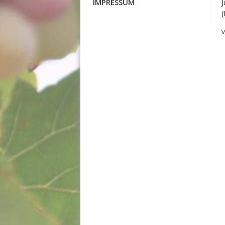
IMPRESSUM
(
V