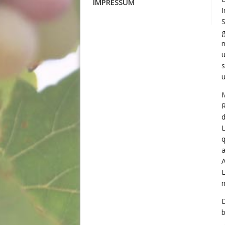
IMPRESSUM
I
g
m
u
s
R
d
L
q
A
m
b
„