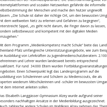
nternetplattformen und sozialen Netzwerken gefährde die informelle
Selbstbestimmung der Menschen und mache den Nutzer ungewollt
läsern. „Die Schule ist daher der richtige Ort, um den bewussten Um
it dem weltweiten Netz zu erlernen und Gefahren zu begegnen“,
nterstreicht Sippel, „es geht nicht darum, die Finger davon zu lassen,
ondern selbstbewusst und kompetent mit den digitalen Medien
umzugehen.“
Mit dem Programm „Medienkompetenz macht Schule“ biete das Land
heinland-Pfalz umfangreiche Unterstützungsangebote, wie zum Beisp
ie Ausbildung von Lehrkräften zu Jugendmedienschutzberatern. 2.100
ehrerinnen und Lehrer wurden landesweit bereits entsprechend
ualifiziert. Für rund 34.000 Eltern wurden Fortbildungsveranstaltunge
angeboten. Einen Schwerpunkt legt das Landesprogramm auf die
usbildung von Schülerinnen und Schülern zu Medienscouts, die als
Experten wiederum Mitschülerinnen und -schüler im bewussten Umga
it dem Internet anleiten sollen.
Das Elisabeth-Langgässer-Gymnasium Alzey wurde aufgrund seiner
esonders nachhaltigen Ansätze in der Medienbildung ausgezeichnet.
Auch zahlreiche andere Schulen im Wahlkreis Alzey nehmen das The