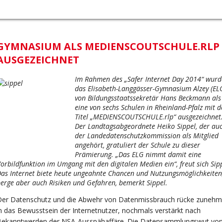
GYMNASIUM ALS MEDIENSCOUTSCHULE.RLP
AUSGEZEICHNET
Im Rahmen des „Safer Internet Day 2014“ wurd
das Elisabeth-Langgässer-Gymnasium Alzey (EL
von Bildungsstaatssekretär Hans Beckmann als
eine von sechs Schulen in Rheinland-Pfalz mit 
Titel „MEDIENSCOUTSCHULE.rlp“ ausgezeichnet
Der Landtagsabgeordnete Heiko Sippel, der au
der Landedatenschutzkommission als Mitglied
angehört, gratuliert der Schule zu dieser
Prämierung. „Das ELG nimmt damit eine
orbildfunktion im Umgang mit den digitalen Medien ein“, freut sich Sip
as Internet biete heute ungeahnte Chancen und Nutzungsmöglichkeiten
erge aber auch Risiken und Gefahren, bemerkt Sippel.
Der Datenschutz und die Abwehr von Datenmissbrauch rücke zuneh
n das Bewusstsein der Internetnutzer, nochmals verstärkt nach
Bekanntwerden der NSA-Ausspähaffäre. Die Datensammlungswut vo