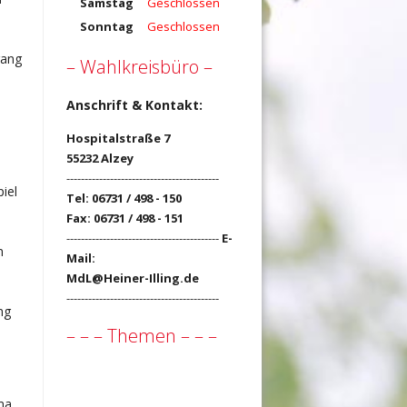
Samstag
Geschlossen
Sonntag
Geschlossen
gang
– Wahlkreisbüro –
Anschrift & Kontakt:
Hospitalstraße 7
55232 Alzey
------------------------------------------
iel
Tel: 06731 / 498 - 150
Fax: 06731 / 498 - 151
------------------------------------------
E-
n
Mail:
MdL@Heiner-Illing.de
------------------------------------------
ng
– – – Themen – – –
ma