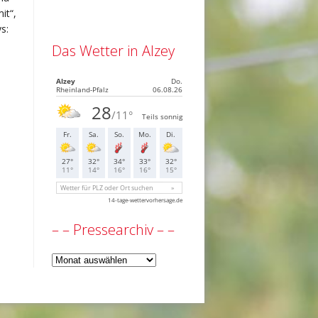
it“,
s:
Das Wetter in Alzey
– – Pressearchiv – –
–
–
Pressearchiv
–