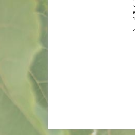
s
e
`
V