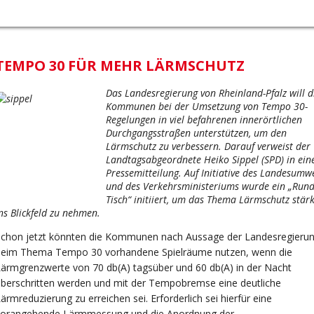
TEMPO 30 FÜR MEHR LÄRMSCHUTZ
Das Landesregierung von Rheinland-Pfalz will d
Kommunen bei der Umsetzung von Tempo 30-
Regelungen in viel befahrenen innerörtlichen
Durchgangsstraßen unterstützen, um den
Lärmschutz zu verbessern. Darauf verweist der
Landtagsabgeordnete Heiko Sippel (SPD) in ein
Pressemitteilung. Auf Initiative des Landesumwe
und des Verkehrsministeriums wurde ein „Run
Tisch“ initiiert, um das Thema Lärmschutz stär
ns Blickfeld zu nehmen.
Schon jetzt könnten die Kommunen nach Aussage der Landesregieru
beim Thema Tempo 30 vorhandene Spielräume nutzen, wenn die
ärmgrenzwerte von 70 db(A) tagsüber und 60 db(A) in der Nacht
berschritten werden und mit der Tempobremse eine deutliche
ärmreduzierung zu erreichen sei. Erforderlich sei hierfür eine
vorangehende Lärmmessung und die Anordnung der