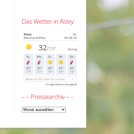
Das Wetter in Alzey
– – Pressearchiv – –
–
–
Pressearchiv
–