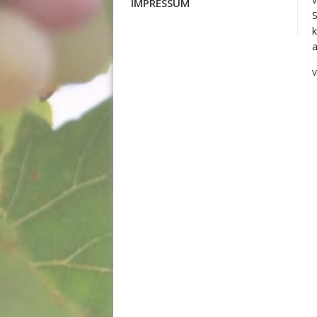
IMPRESSUM
S
k
a
V