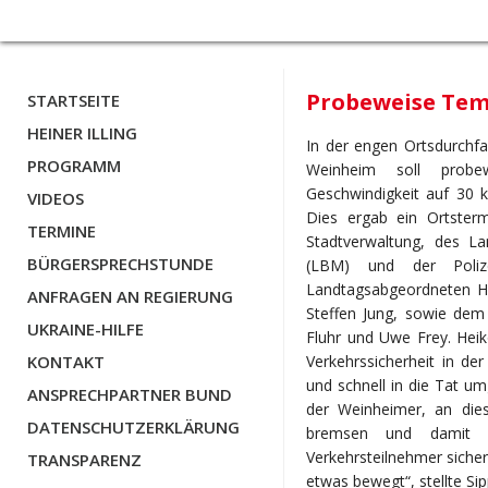
Probeweise Tem
STARTSEITE
HEINER ILLING
In der engen Ortsdurchfa
PROGRAMM
Weinheim soll probew
Geschwindigkeit auf 30 
VIDEOS
Dies ergab ein Ortsterm
TERMINE
Stadtverwaltung, des La
BÜRGERSPRECHSTUNDE
(LBM) und der Poliz
Landtagsabgeordneten He
ANFRAGEN AN REGIERUNG
Steffen Jung, sowie dem
UKRAINE-HILFE
Fluhr und Uwe Frey. Heik
KONTAKT
Verkehrssicherheit in de
und schnell in die Tat u
ANSPRECHPARTNER BUND
der Weinheimer, an dies
DATENSCHUTZERKLÄRUNG
bremsen und damit d
Verkehrsteilnehmer sicher
TRANSPARENZ
etwas bewegt“, stellte Sip