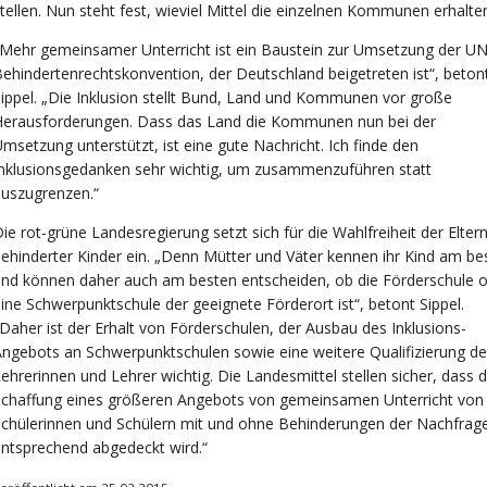
tellen. Nun steht fest, wieviel Mittel die einzelnen Kommunen erhalte
Mehr gemeinsamer Unterricht ist ein Baustein zur Umsetzung der UN
ehindertenrechtskonvention, der Deutschland beigetreten ist“, beton
ippel. „Die Inklusion stellt Bund, Land und Kommunen vor große
Herausforderungen. Dass das Land die Kommunen nun bei der
msetzung unterstützt, ist eine gute Nachricht. Ich finde den
nklusionsgedanken sehr wichtig, um zusammenzuführen statt
uszugrenzen.“
ie rot-grüne Landesregierung setzt sich für die Wahlfreiheit der Elter
ehinderter Kinder ein. „Denn Mütter und Väter kennen ihr Kind am be
nd können daher auch am besten entscheiden, ob die Förderschule 
ine Schwerpunktschule der geeignete Förderort ist“, betont Sippel.
Daher ist der Erhalt von Förderschulen, der Ausbau des Inklusions-
ngebots an Schwerpunktschulen sowie eine weitere Qualifizierung de
ehrerinnen und Lehrer wichtig. Die Landesmittel stellen sicher, dass d
Schaffung eines größeren Angebots von gemeinsamen Unterricht von
chülerinnen und Schülern mit und ohne Behinderungen der Nachfrag
ntsprechend abgedeckt wird.“