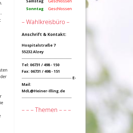
Samstag
Geschlossen
n.
Sonntag
Geschlossen
-
t
– Wahlkreisbüro –
Anschrift & Kontakt:
Hospitalstraße 7
55232 Alzey
------------------------------------------
n
Tel: 06731 / 498 - 150
sten
Fax: 06731 / 498 - 151
oder
------------------------------------------
E-
Mail:
MdL@Heiner-Illing.de
r
------------------------------------------
ie
– – – Themen – – –
e