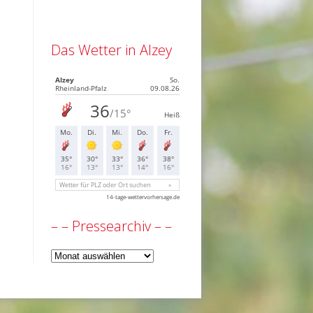
Das Wetter in Alzey
– – Pressearchiv – –
–
–
Pressearchiv
–