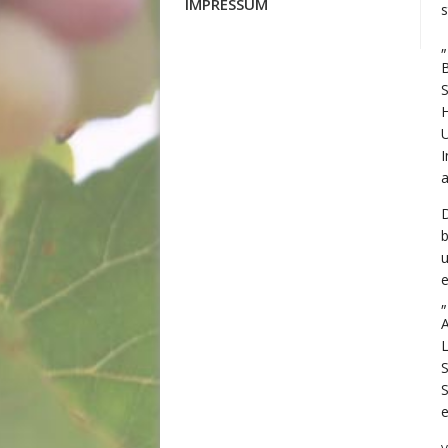
IMPRESSUM
s
„
B
S
U
I
a
D
b
u
e
„
A
L
S
e