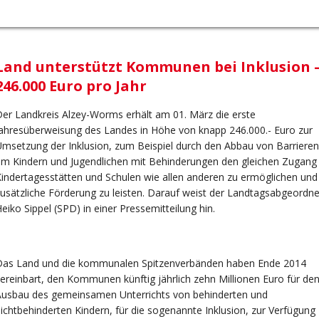
Land unterstützt Kommunen bei Inklusion 
246.000 Euro pro Jahr
er Landkreis Alzey-Worms erhält am 01. März die erste
ahresüberweisung des Landes in Höhe von knapp 246.000.- Euro zur
msetzung der Inklusion, zum Beispiel durch den Abbau von Barrieren
m Kindern und Jugendlichen mit Behinderungen den gleichen Zugang
indertagesstätten und Schulen wie allen anderen zu ermöglichen und
usätzliche Förderung zu leisten. Darauf weist der Landtagsabgeordn
eiko Sippel (SPD) in einer Pressemitteilung hin.
Das Land und die kommunalen Spitzenverbänden haben Ende 2014
ereinbart, den Kommunen künftig jährlich zehn Millionen Euro für de
Ausbau des gemeinsamen Unterrichts von behinderten und
ichtbehinderten Kindern, für die sogenannte Inklusion, zur Verfügung