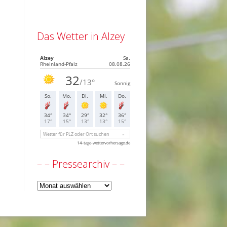
Das Wetter in Alzey
– – Pressearchiv – –
–
–
Pressearchiv
–