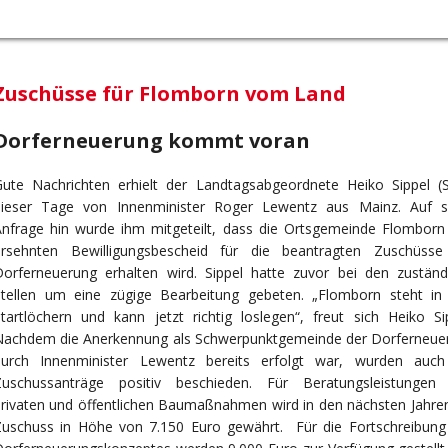
Zuschüsse für Flomborn vom Land
Dorferneuerung kommt voran
Gute Nachrichten erhielt der Landtagsabgeordnete Heiko Sippel (
dieser Tage von Innenminister Roger Lewentz aus Mainz. Auf s
Anfrage hin wurde ihm mitgeteilt, dass die Ortsgemeinde Flomborn
ersehnten Bewilligungsbescheid für die beantragten Zuschüsse
Dorferneuerung erhalten wird. Sippel hatte zuvor bei den zuständ
Stellen um eine zügige Bearbeitung gebeten. „Flomborn steht in
tartlöchern und kann jetzt richtig loslegen“, freut sich Heiko Sip
Nachdem die Anerkennung als Schwerpunktgemeinde der Dorferneue
durch Innenminister Lewentz bereits erfolgt war, wurden auch
Zuschussanträge positiv beschieden. Für Beratungsleistungen
rivaten und öffentlichen Baumaßnahmen wird in den nächsten Jahren
Zuschuss in Höhe von 7.150 Euro gewährt. Für die Fortschreibung