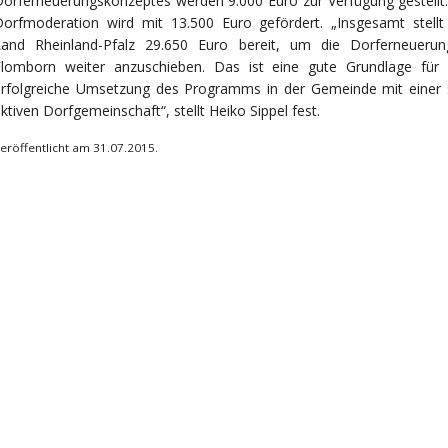
orferneuerungskonzeptes werden 9.000 Euro zur Verfügung gestellt.
Dorfmoderation wird mit 13.500 Euro gefördert. „Insgesamt stellt
Land Rheinland-Pfalz 29.650 Euro bereit, um die Dorferneuerun
Flomborn weiter anzuschieben. Das ist eine gute Grundlage für 
erfolgreiche Umsetzung des Programms in der Gemeinde mit einer 
ktiven Dorfgemeinschaft“, stellt Heiko Sippel fest.
eröffentlicht am 31.07.2015.