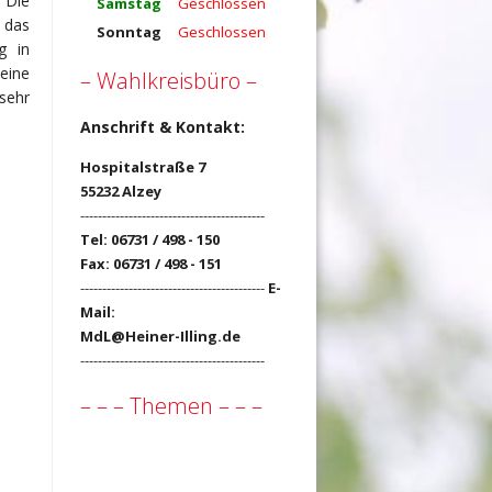
 Die
Samstag
Geschlossen
 das
Sonntag
Geschlossen
g in
eine
– Wahlkreisbüro –
sehr
Anschrift & Kontakt:
Hospitalstraße 7
55232 Alzey
------------------------------------------
Tel: 06731 / 498 - 150
Fax: 06731 / 498 - 151
------------------------------------------
E-
Mail:
MdL@Heiner-Illing.de
------------------------------------------
– – – Themen – – –