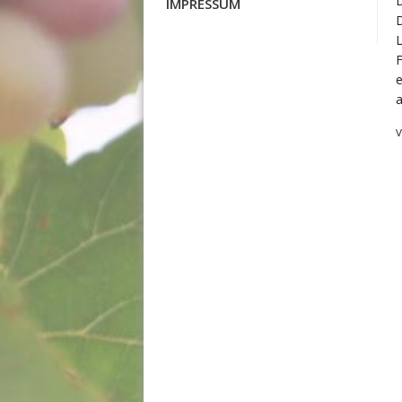
D
IMPRESSUM
a
V