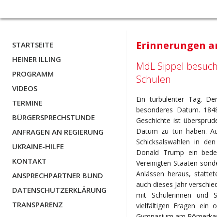
Erinnerungen an
STARTSEITE
HEINER ILLING
MdL Sippel besuch
PROGRAMM
Schulen
VIDEOS
Ein turbulenter Tag. D
TERMINE
besonderes Datum. 1848
BÜRGERSPRECHSTUNDE
Geschichte ist übersprud
Datum zu tun haben. Au
ANFRAGEN AN REGIERUNG
Schicksalswahlen in de
UKRAINE-HILFE
Donald Trump ein bedeu
KONTAKT
Vereinigten Staaten sonde
Anlässen heraus, statte
ANSPRECHPARTNER BUND
auch dieses Jahr verschi
DATENSCHUTZERKLÄRUNG
mit Schülerinnen und
TRANSPARENZ
vielfältigen Fragen ein
Gymnasium am Römerkastel