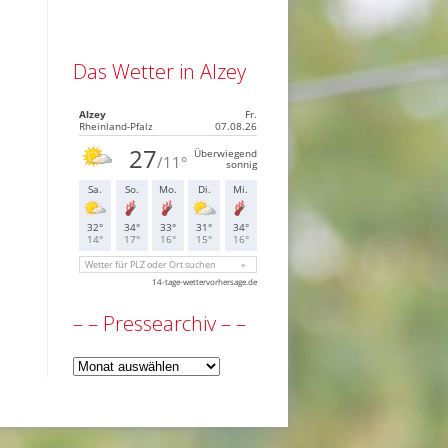
Das Wetter in Alzey
– – Pressearchiv – –
–
–
Pressearchiv
–