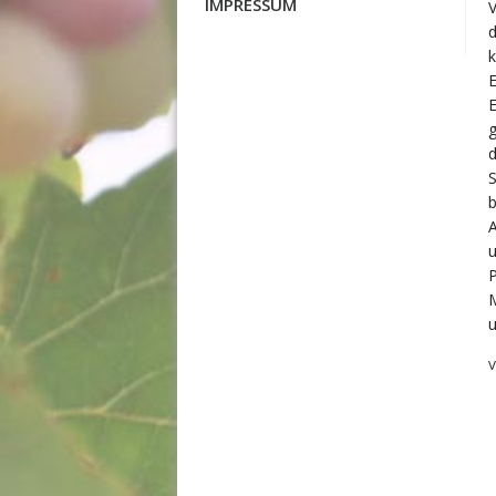
IMPRESSUM
E
g
b
P
M
V