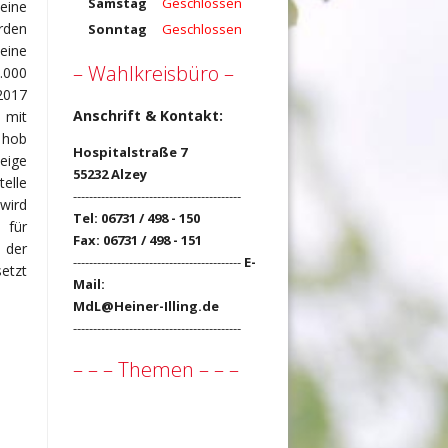
Samstag
Geschlossen
eine
rden
Sonntag
Geschlossen
eine
– Wahlkreisbüro –
0.000
2017
Anschrift & Kontakt:
h mit
 hob
Hospitalstraße 7
eige
55232 Alzey
elle
------------------------------------------
wird
Tel: 06731 / 498 - 150
 für
Fax: 06731 / 498 - 151
 der
------------------------------------------
E-
etzt
Mail:
MdL@Heiner-Illing.de
------------------------------------------
– – – Themen – – –