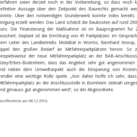
Verfahren seien derzeit noch in der Vorbereitung, so dass noch k
definitive Aussage über den Zeitpunkt des Baurechts gemacht we
könnte. Über den notwendigen Grunderwerb konnte indes bereits 
inigung erzielt werden. Das Land schätzt die Baukosten auf rund 29
Euro. Die Finanzierung der Maßnahme ist im Bauprogramm für 
esichert. Geplant ist die Errichtung von 45 Parkplätzen. Im Gespräc
dem Leiter des Landbetriebs Mobilität in Worms, Bernhard Knoop,
Sippel den großen Bedarf an Mitfahrerparkplätzen hervor. So z
eispielsweise der neue Mitfahrerparkplatz an der BAB-Anschlussst
Alzey/Erbes-Büdesheim, dass das Angebot sehr gut angenommen 
und neben dem Umweltaspekt auch die Einsparung von Kosten
endler eine wichtige Rolle spiele. „Von daher hoffe ich sehr, dass
itfahrerparkplatz an der Anschlussstelle in Bornheim zeitnah umges
und genauso gut angenommen wird“, so der Abgeordnete.
eröffentlicht am 08.12.2016.