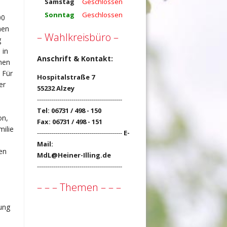
Samstag
Geschlossen
Sonntag
Geschlossen
00
men
– Wahlkreisbüro –
g
 in
Anschrift & Kontakt:
nen
 Für
Hospitalstraße 7
er
55232 Alzey
------------------------------------------
Tel: 06731 / 498 - 150
on,
Fax: 06731 / 498 - 151
milie
------------------------------------------
E-
Mail:
en
MdL@Heiner-Illing.de
------------------------------------------
– – – Themen – – –
ung