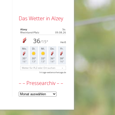
Das Wetter in Alzey
– – Pressearchiv – –
–
–
Pressearchiv
–