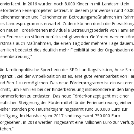
ervierfacht: In 2016 wurden noch 8.000 Kinder in mit Landesmitteln
eförderten Ferienprojekten betreut. In diesem Jahr werden rund 40.0
Teilnehmerinnen und Teilnehmer an Betreuungsmaßnahmen im Rah
des Landesprogramms erwartet. Zudem können durch die Entwicklun
on neuen Förderkriterien individuelle Betreuungsbedarfe von Familien
en Ferienzeiten stärker berücksichtigt werden. Gefördert werden kön
erstmals auch Maßnahmen, die einen Tag oder mehrere Tage dauern.
amilien bedeutet dies deutlich mehr Flexibilität bei der Organisation d
erienbetreuung.“
ie familienpolitische Sprecherin der SPD-Landtagsfraktion, Anke Sim
rgänzt: „Ziel der Ampelkoalition ist es, eine gute Vereinbarkeit von Fa
nd Beruf zu ermöglichen. Das neue Förderprogramm ist ein weiterer
chritt, um Familien bei der Kinderbetreuung insbesondere in den lang
ommerferien zu entlasten. Das neue Förderkonzept geht mit einer
eutlichen Steigerung der Fördermittel für die Ferienbetreuung einher.
isher standen pro Haushaltsjahr insgesamt rund 300.000 Euro zur
erfügung. Im Haushaltsjahr 2017 sind insgesamt 750.000 Euro
orgesehen, in 2018 werden insgesamt eine Millionen Euro zur Verfüg
tehen.“