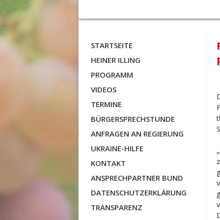
STARTSEITE
HEINER ILLING
PROGRAMM
VIDEOS
D
TERMINE
P
t
BÜRGERSPRECHSTUNDE
S
ANFRAGEN AN REGIERUNG
UKRAINE-HILFE
„
z
KONTAKT
g
ANSPRECHPARTNER BUND
v
DATENSCHUTZERKLÄRUNG
TRANSPARENZ
D