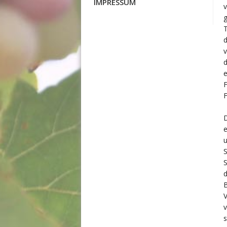
IMPRESSUM
v
g
v
d
F
F
D
e
u
S
S
d
B
V
v
s