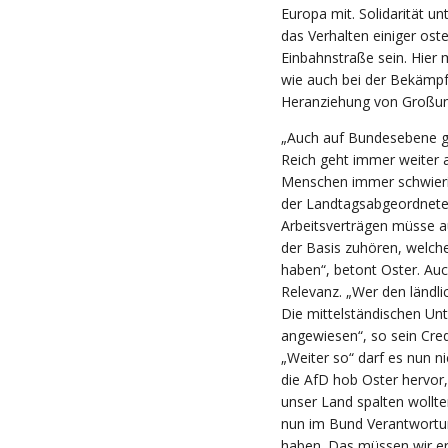
Europa mit. Solidarität un
das Verhalten einiger ost
Einbahnstraße sein. Hier
wie auch bei der Bekämpf
Heranziehung von Groß
„Auch auf Bundesebene gi
Reich geht immer weiter a
Menschen immer schwieri
der Landtagsabgeordnete.
Arbeitsverträgen müsse a
der Basis zuhören, welch
haben“, betont Oster. Au
Relevanz. „Wer den ländli
Die mittelständischen Unt
angewiesen“, so sein Credo
„Weiter so“ darf es nun ni
die AfD hob Oster hervor
unser Land spalten wollt
nun im Bund Verantwortu
haben. Das müssen wir ern