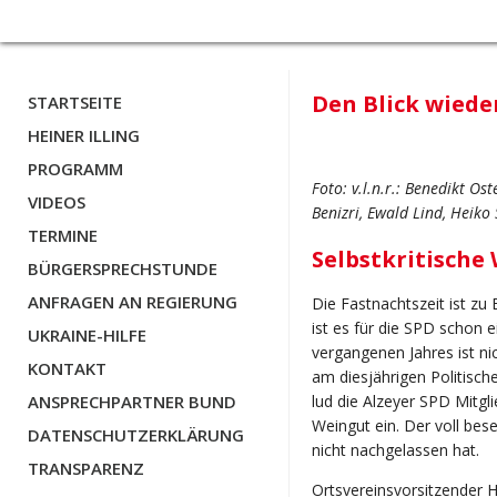
Den Blick wiede
STARTSEITE
HEINER ILLING
PROGRAMM
Foto: v.l.n.r.: Benedikt Os
VIDEOS
Benizri, Ewald Lind, Heiko 
TERMINE
Selbstkritische
BÜRGERSPRECHSTUNDE
ANFRAGEN AN REGIERUNG
Die Fastnachtszeit ist zu 
ist es für die SPD schon 
UKRAINE-HILFE
vergangenen Jahres ist nic
KONTAKT
am diesjährigen Politisch
ANSPRECHPARTNER BUND
lud die Alzeyer SPD Mitgli
Weingut ein. Der voll bese
DATENSCHUTZERKLÄRUNG
nicht nachgelassen hat.
TRANSPARENZ
Ortsvereinsvorsitzender H