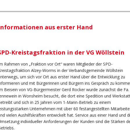
Informationen aus erster Hand
SPD-Kreistagsfraktion in der VG Wöllstein
m Rahmen von „Fraktion vor Ort“ waren Mitglieder der SPD-
reistagsfraktion Alzey-Worms in der Verbandsgemeinde Wöllstein
nterwegs, um sich vor Ort aus erster Hand über die Entwicklung zu
nformieren und mit Bürgerinnen und Bürgern ins Gespräch zu komme
m Beisein von VG-Bürgermeister Gerd Rocker wurde zunächst die Fa.
ennewein in Wonsheim besucht, die dort eine Spedition und Werkstat
etreibt und sich in 25 Jahren vom 1-Mann-Betrieb zu einem
eistungsstarken Unternehmen mit über 60 festangestellten Mitarbeite
nd vielen Aushilfskräften entwickelt hat. Service aus einer Hand und d
msetzung individueller Anforderungen der Kunden sind die Stärken d
etriebs.