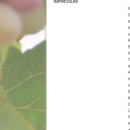
IMPRESSUM
W
S
e
I
u
R
B
W
a
A
i
s
B
b
G
Ü
P
A
g