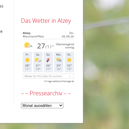
ss
Das Wetter in Alzey
he
– – Pressearchiv – –
–
–
Pressearchiv
–