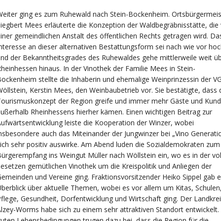
eiter ging es zum Ruhewald nach Stein-Bockenheim. Ortsbürgermeis
iegbert Mees erläuterte die Konzeption der Waldbegräbnisstätte, die
iner gemeindlichen Anstalt des öffentlichen Rechts getragen wird. Da
nteresse an dieser
alternativen Bestattungsform sei nach wie vor ho
nd der Bekanntheitsgrades des Ruhewaldes gehe mittlerweile weit ü
heinhessen hinaus. In der Vinothek der Familie Mees in Stein-
ockenheim stellte die Inhaberin und ehemalige Weinprinzessin der V
öllstein, Kerstin Mees, den Weinbaubetrieb vor. Sie bestätigte, dass 
Tourismuskonzept der Region greife und immer mehr Gäste und Kun
ußerhalb Rheinhessens hierher kämen. Einen wichtigen Beitrag zur
ufwärtsentwicklung leiste die Kooperation der Winzer, wobei
nsbesondere auch das Miteinander der Jungwinzer bei „Vino Generati
ich sehr positiv auswirke. Am Abend luden die Sozialdemokraten zum
ürgerempfang ins Weingut Müller nach Wöllstein ein, wo es in der vol
esetzen gemütlichen Vinothek um die Kreispolitik und Anliegen der
emeinden und Vereine ging. Fraktionsvorsitzender Heiko Sippel gab 
berblick über aktuelle Themen, wobei es vor allem um Kitas, Schulen
flege, Gesundheit, Dorfentwicklung und Wirtschaft ging. Der Landkre
lzey-Worms habe sich zu einem sehr attraktiven Standort entwickelt.
uten Lebensbedingungen trugen dazu bei, dass die Region für die