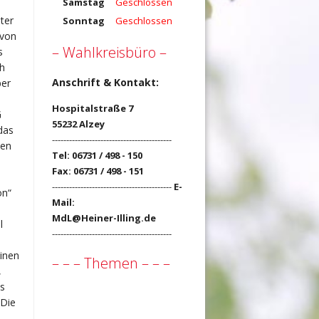
Samstag
Geschlossen
ter
Sonntag
Geschlossen
 von
– Wahlkreisbüro –
s
ch
Anschrift & Kontakt:
ber
Hospitalstraße 7
G
55232 Alzey
das
------------------------------------------
den
Tel: 06731 / 498 - 150
Fax: 06731 / 498 - 151
------------------------------------------
E-
on“
Mail:
MdL@Heiner-Illing.de
l
------------------------------------------
einen
– – – Themen – – –
,
is
 Die