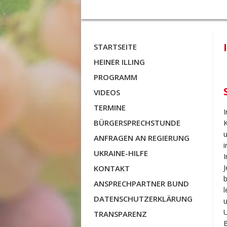
STARTSEITE
HEINER ILLING
PROGRAMM
VIDEOS
TERMINE
I
BÜRGERSPRECHSTUNDE
K
u
ANFRAGEN AN REGIERUNG
i
UKRAINE-HILFE
I
J
KONTAKT
b
ANSPRECHPARTNER BUND
l
DATENSCHUTZERKLÄRUNG
u
U
TRANSPARENZ
B