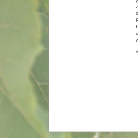
Z
d
R
f
u
w
V